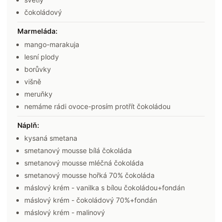
čokoládový
Marmeláda
:
mango-marakuja
lesní plody
borůvky
višně
meruňky
nemáme rádi ovoce-prosím protřít čokoládou
Náplň
:
kysaná smetana
smetanový mousse bílá čokoláda
smetanový mousse mléčná čokoláda
smetanový mousse hořká 70% čokoláda
máslový krém - vanilka s bílou čokoládou+fondán
máslový krém - čokoládový 70%+fondán
máslový krém - malinový