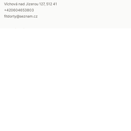
Víchová nad Jizerou 127, 512 41
+420604653803
fitdorty@seznam.cz
Otevírací doba
Po - St 9:00-15:00 ( po telefonické domluvě)
Čt - Pá 9:00-17:00
Rychlé odkazy
Produkty
Reference
Otázky a odpovědi
Kudy k nám
Spolupracujeme
Kontakt
Náš příběh
Obchodní podmínky
©
2026
Cukrárna U Kateřiny. Všechna práva vyhrazena.