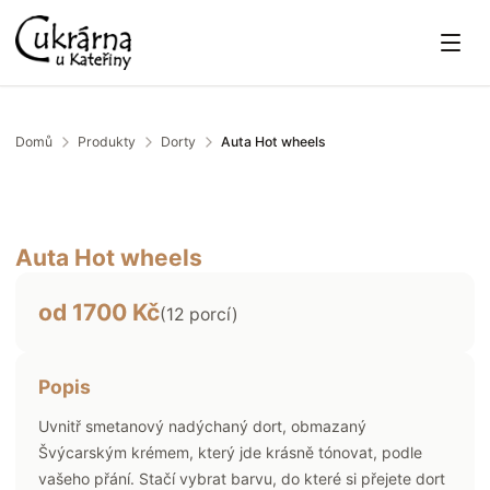
Domů
Produkty
Dorty
Auta Hot wheels
Auta Hot wheels
od
1700
Kč
(
12
porcí)
Popis
Uvnitř smetanový nadýchaný dort, obmazaný
Švýcarským krémem, který jde krásně tónovat, podle
vašeho přání. Stačí vybrat barvu, do které si přejete dort