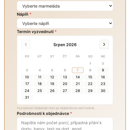
Náplň
*
Termín vyzvednutí
*
Srpen 2026
PO
ÚT
ST
ČT
PÁ
SO
NE
1
2
3
4
5
6
7
8
9
10
11
12
13
14
15
16
17
18
19
20
21
22
23
24
25
26
27
28
29
30
31
Vyzvednutí následující den po objednávce není možné.
Podrobnosti k objednávce
*