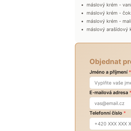
máslový krém - van
máslový krém - čo
máslový krém - mal
máslový arašídový 
Objednat pr
Jméno a příjmení
E-mailová adresa
Telefonní číslo
*