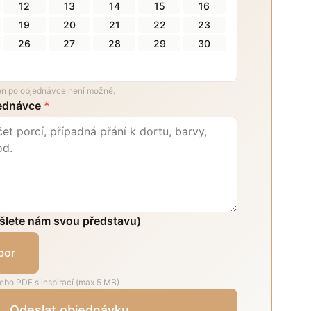
12
13
14
15
16
19
20
21
22
23
26
27
28
29
30
den po objednávce není možné.
jednávce
*
šlete nám svou představu)
bor
ebo PDF s inspirací (max 5 MB)
Odeslat objednávku