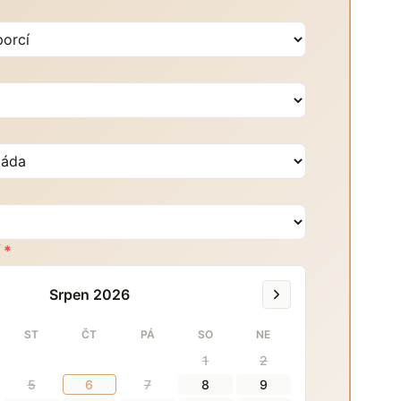
í
*
Srpen 2026
ST
ČT
PÁ
SO
NE
1
2
5
6
7
8
9