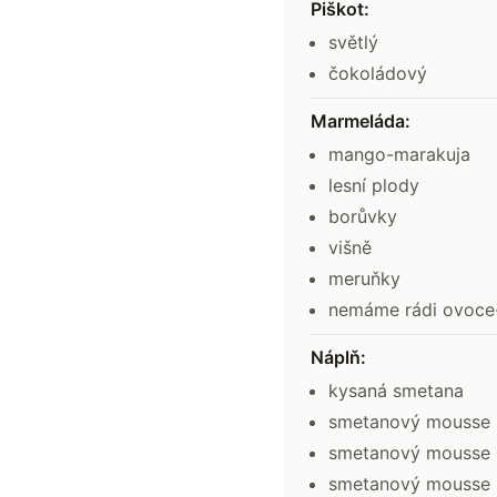
Piškot
:
světlý
čokoládový
Marmeláda
:
mango-marakuja
lesní plody
borůvky
višně
meruňky
nemáme rádi ovoce-
Náplň
:
kysaná smetana
smetanový mousse b
smetanový mousse 
smetanový mousse 