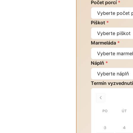
Počet porcí
*
Piškot
*
Marmeláda
*
Náplň
*
Termín vyzvednut
PO
ÚT
3
4