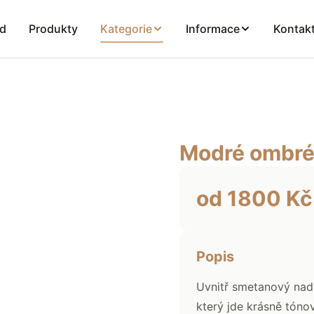
d
Produkty
Kategorie
Informace
Kontak
Modré ombré
od
1800
Kč
Popis
Uvnitř smetanový na
který jde krásně tónov