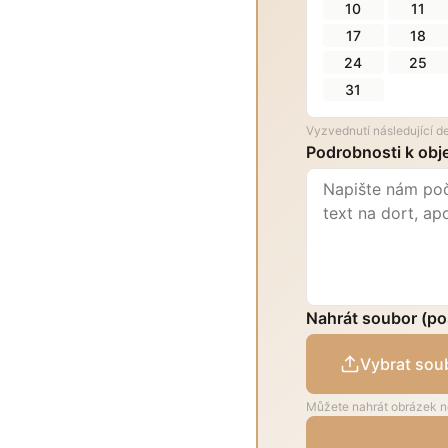
10
11
17
18
24
25
31
Vyzvednutí následující 
Podrobnosti k ob
Nahrát soubor (po
Vybrat sou
Můžete nahrát obrázek n