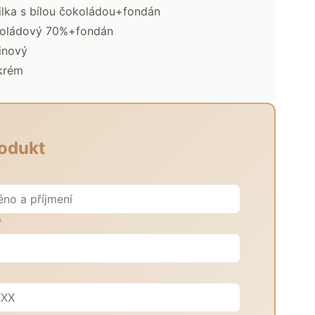
ilka s bílou čokoládou+fondán
koládový 70%+fondán
inový
krém
odukt
*
*