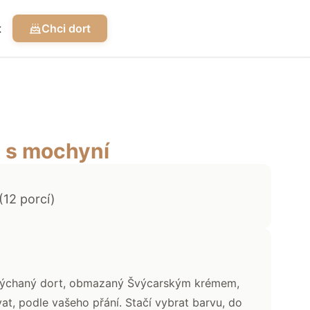
t
Chci dort
 s mochyní
(
12
porcí)
dýchaný dort, obmazaný Švýcarským krémem,
at, podle vašeho přání. Stačí vybrat barvu, do