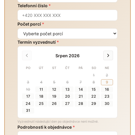
Telefonní číslo
*
Počet porcí
*
Termín vyzvednutí
*
Srpen 2026
PO
ÚT
ST
ČT
PÁ
SO
NE
1
2
3
4
5
6
7
8
9
10
11
12
13
14
15
16
17
18
19
20
21
22
23
24
25
26
27
28
29
30
31
Vyzvednutí následující den po objednávce není možné.
Podrobnosti k objednávce
*