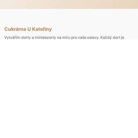
Cukrárna U Kateřiny
Vytvářím dorty a minidezerty na míru pro vaše oslavy. Každý dort je
jedinečný a připravený s láskou k detailu.
Kontakt
Víchová nad Jizerou 127, 512 41
+420604653803
fitdorty@seznam.cz
Otevírací doba
Po - St 9:00-15:00 ( po telefonické domluvě)
Čt - Pá 9:00-17:00
Rychlé odkazy
Produkty
Reference