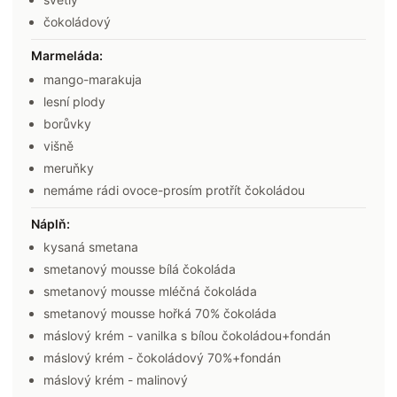
čokoládový
Marmeláda
:
mango-marakuja
lesní plody
borůvky
višně
meruňky
nemáme rádi ovoce-prosím protřít čokoládou
Náplň
:
kysaná smetana
smetanový mousse bílá čokoláda
smetanový mousse mléčná čokoláda
smetanový mousse hořká 70% čokoláda
máslový krém - vanilka s bílou čokoládou+fondán
máslový krém - čokoládový 70%+fondán
máslový krém - malinový