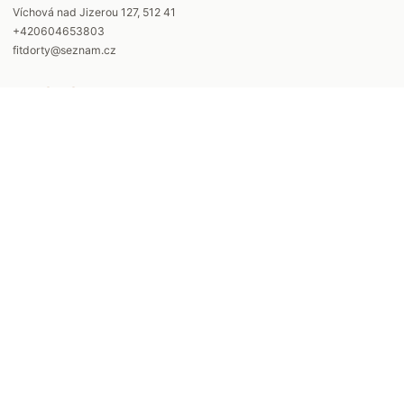
Víchová nad Jizerou 127, 512 41
+420604653803
fitdorty@seznam.cz
Otevírací doba
Po - St 9:00-15:00 ( po telefonické domluvě)
Čt - Pá 9:00-17:00
Rychlé odkazy
Produkty
Reference
Otázky a odpovědi
Kudy k nám
Spolupracujeme
Kontakt
Náš příběh
Obchodní podmínky
©
2026
Cukrárna U Kateřiny. Všechna práva vyhrazena.