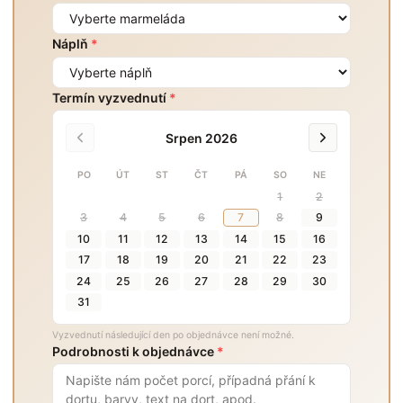
Náplň
*
Termín vyzvednutí
*
Srpen 2026
PO
ÚT
ST
ČT
PÁ
SO
NE
1
2
3
4
5
6
7
8
9
10
11
12
13
14
15
16
17
18
19
20
21
22
23
24
25
26
27
28
29
30
31
Vyzvednutí následující den po objednávce není možné.
Podrobnosti k objednávce
*