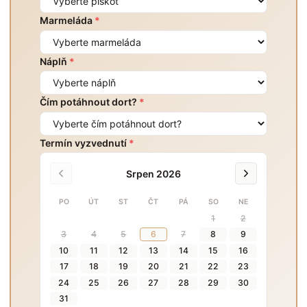
Marmeláda
*
Náplň
*
Čím potáhnout dort?
*
Termín vyzvednutí
*
Srpen 2026
PO
ÚT
ST
ČT
PÁ
SO
NE
1
2
3
4
5
6
7
8
9
10
11
12
13
14
15
16
17
18
19
20
21
22
23
24
25
26
27
28
29
30
31