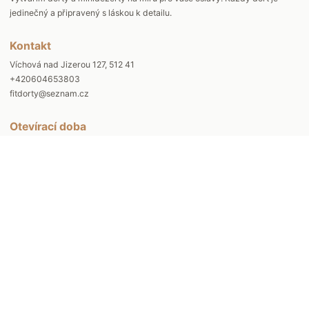
jedinečný a připravený s láskou k detailu.
Kontakt
Víchová nad Jizerou 127, 512 41
+420604653803
fitdorty@seznam.cz
Otevírací doba
Po - St 9:00-15:00 ( po telefonické domluvě)
Čt - Pá 9:00-17:00
Rychlé odkazy
Produkty
Reference
Otázky a odpovědi
Kudy k nám
Spolupracujeme
Kontakt
Náš příběh
Obchodní podmínky