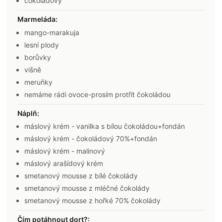
čokoládový
Marmeláda
:
mango-marakuja
lesní plody
borůvky
višně
meruňky
nemáme rádi ovoce-prosím protřít čokoládou
Náplň
:
máslový krém - vanilka s bílou čokoládou+fondán
máslový krém - čokoládový 70%+fondán
máslový krém - malinový
máslový arašídový krém
smetanový mousse z bílé čokolády
smetanový mousse z mléčné čokolády
smetanový mousse z hořké 70% čokolády
Čím potáhnout dort?
: