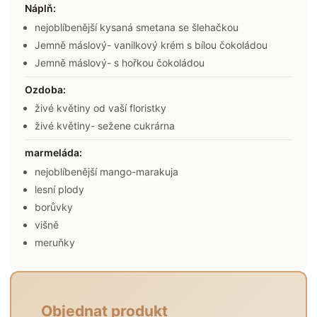
Náplň
:
nejoblíbenější kysaná smetana se šlehačkou
Jemně máslový- vanilkový krém s bílou čokoládou
Jemně máslový- s hořkou čokoládou
Ozdoba
:
živé květiny od vaší floristky
živé květiny- sežene cukrárna
marmeláda
:
nejoblíbenější mango-marakuja
lesní plody
borůvky
višně
meruňky
Objednat produkt