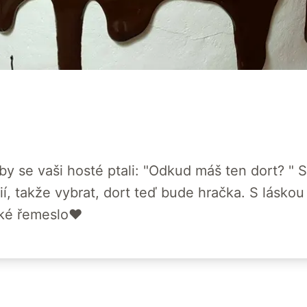
by se vaši hosté ptali: "Odkud máš ten dort? " Se
í, takže vybrat, dort teď bude hračka. S lásko
ské řemeslo♥