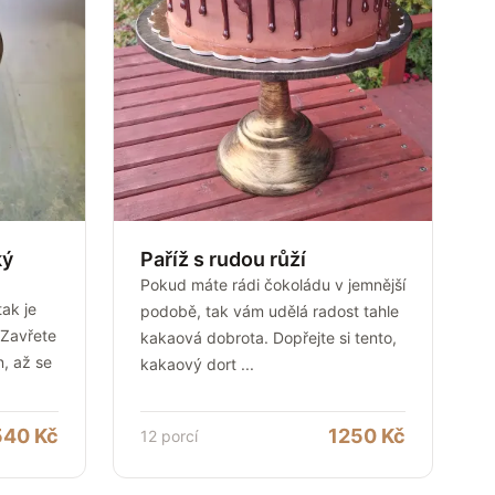
ký
Paříž s rudou růží
Pokud máte rádi čokoládu v jemnější
ak je
podobě, tak vám udělá radost tahle
 Zavřete
kakaová dobrota. Dopřejte si tento,
n, až se
kakaový dort
...
540
Kč
1250
Kč
12
porcí