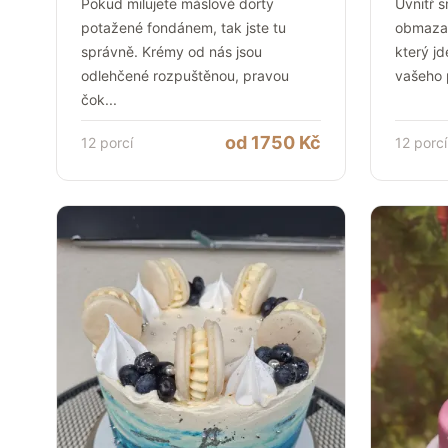
Pokud milujete máslové dorty
Uvnitř 
potažené fondánem, tak jste tu
obmaza
správně. Krémy od nás jsou
který jd
odlehčené rozpuštěnou, pravou
vašeho 
čok
...
od
1750
Kč
12
porcí
12
porcí