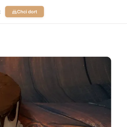
t
Chci dort