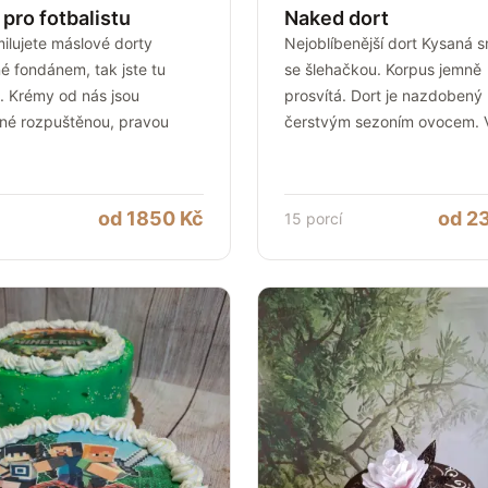
pro fotbalistu
Naked dort
ilujete máslové dorty
Nejoblíbenější dort Kysaná 
é fondánem, tak jste tu
se šlehačkou. Korpus jemně
. Krémy od nás jsou
prosvítá. Dort je nazdobený
né rozpuštěnou, pravou
čerstvým sezoním ovocem.
od
1850
Kč
od
2
15
porcí