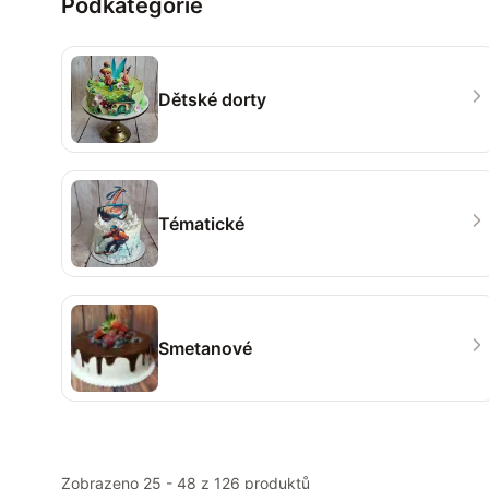
Podkategorie
Dětské dorty
Tématické
Smetanové
Zobrazeno
25
-
48
z
126
produktů