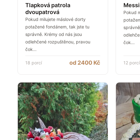
Tlapková patrola
Messi 
dvoupatrová
Pokud m
Pokud milujete máslové dorty
potažen
potažené fondánem, tak jste tu
správně
správně. Krémy od nás jsou
odlehče
odlehčené rozpuštěnou, pravou
čok
...
čok
...
od
2400
Kč
18
porcí
12
porcí