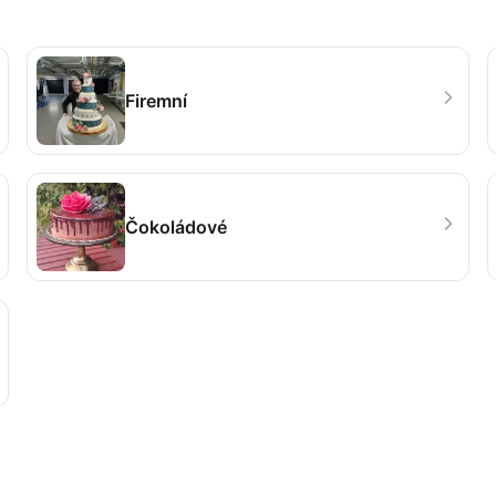
Firemní
Čokoládové