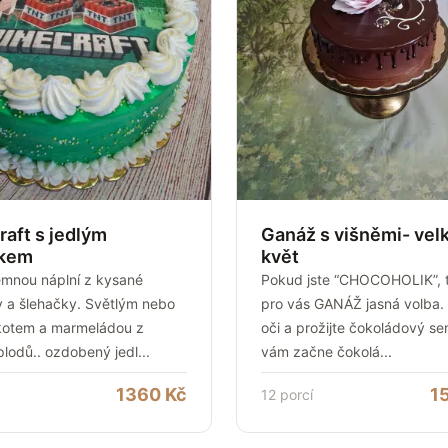
raft s jedlým
Ganáž s višněmi- vel
zkem
květ
jemnou náplní z kysané
Pokud jste “CHOCOHOLIK”, t
 a šlehačky. Světlým nebo
pro vás GANÁŽ jasná volba.
kotem a marmeládou z
oči a prožijte čokoládový se
plodů.. ozdobený jedl
...
vám začne čokolá
...
1360
Kč
1
12
porcí