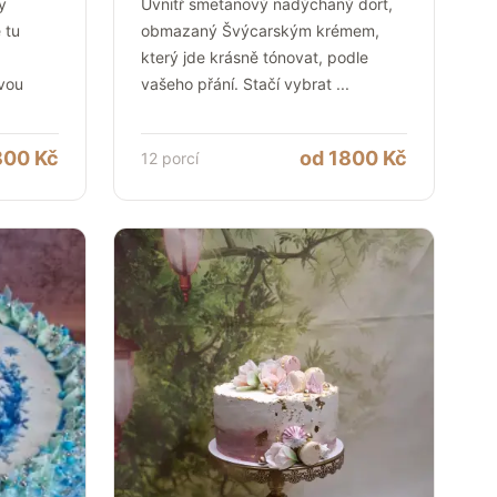
y
Uvnitř smetanový nadýchaný dort,
 tu
obmazaný Švýcarským krémem,
který jde krásně tónovat, podle
vou
vašeho přání. Stačí vybrat
...
800
Kč
od
1800
Kč
12
porcí