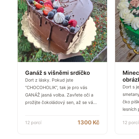
Ganáž s višněmi srdíčko
Minec
obrá
Dort z lásky. Pokud jste
Dort s 
“CHOCOHOLIK”, tak je pro vás
smetany
GANÁŽ jasná volba. Zavřete oči a
čko piš
prožijte čokoládový sen, až se vá
...
lesních 
1300
Kč
12
porcí
12
porcí