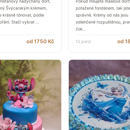
smetanový nadýchaný dort,
Pokud milujete máslové dort
ný Švýcarským krémem,
potažené fondánem, tak jste
e krásně tónovat, podle
správně. Krémy od nás jsou
přání. Stačí vybrat
...
odlehčené rozpuštěnou, pra
čok
...
od
1750
Kč
od
1
12
porcí