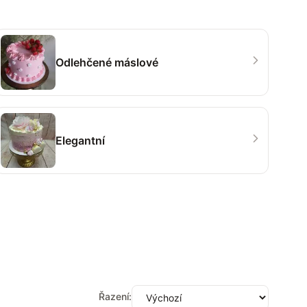
Odlehčené máslové
Elegantní
Řazení: