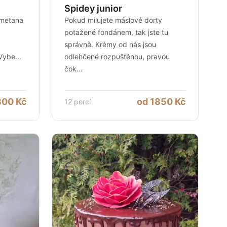
Spidey junior
smetana
Pokud milujete máslové dorty
potažené fondánem, tak jste tu
správně. Krémy od nás jsou
 Vybe
...
odlehčené rozpuštěnou, pravou
čok
...
300
Kč
od
1850
Kč
12
porcí